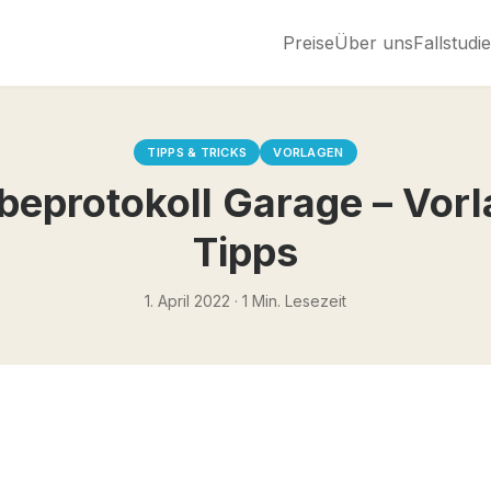
Preise
Über uns
Fallstudi
TIPPS & TRICKS
VORLAGEN
beprotokoll Garage – Vorl
Tipps
1. April 2022
·
1
Min. Lesezeit