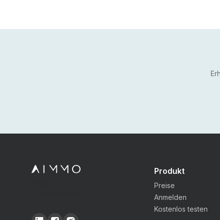
Er
Produkt
AIMMO AG
Preise
Fährhüttenstrasse 21
Anmelden
9477 Trübbach
Kostenlos testen