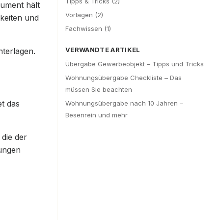
Tipps & Tricks
(
2
)
kument hält
Vorlagen
(
2
)
gkeiten und
Fachwissen
(
1
)
VERWANDTE ARTIKEL
nterlagen.
Übergabe Gewerbeobjekt – Tipps und Tricks
Wohnungsübergabe Checkliste – Das
müssen Sie beachten
t das
Wohnungsübergabe nach 10 Jahren –
Besenrein und mehr
 die der
rungen